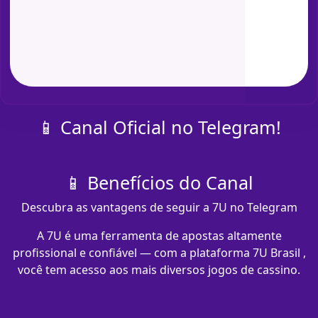
📱 Canal Oficial no Telegram!
📱 Benefícios do Canal
Descubra as vantagens de seguir a 7U no Telegram
A 7U é uma ferramenta de apostas altamente
profissional e confiável — com a plataforma 7U Brasil ,
você tem acesso aos mais diversos jogos de cassino.