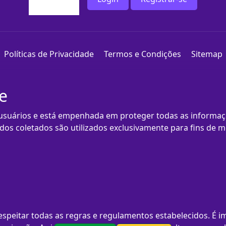
Políticas de Privacidade
Termos e Condições
Sitemap
de
s usuários e está empenhada em proteger todas as informaç
os coletados são utilizados exclusivamente para fins de m
peitar todas as regras e regulamentos estabelecidos. É i