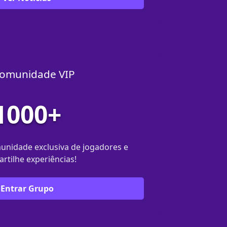
Comunidade VIP
1000+
unidade exclusiva de jogadores e
rtilhe experiências!
Entrar Grupo