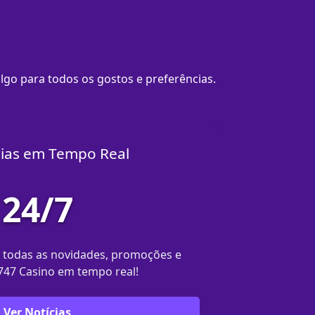
m
lgo para todos os gostos e preferências.
cias em Tempo Real
24/7
e todas as novidades, promoções e
747 Casino em tempo real!
Ver Notícias