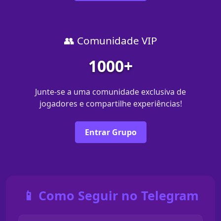
👥 Comunidade VIP
1000+
Junte-se a uma comunidade exclusiva de
jogadores e compartilhe experiências!
Entrar Grupo
📱 Como Seguir no Telegram