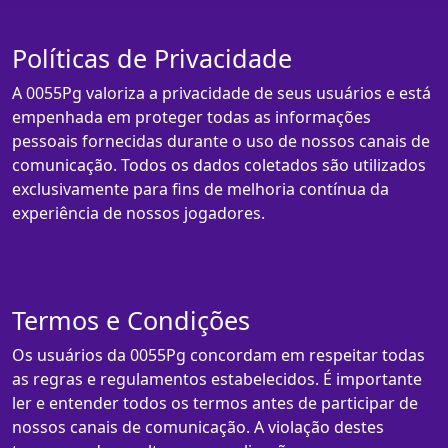
Políticas de Privacidade
A 0055Pg valoriza a privacidade de seus usuários e está
empenhada em proteger todas as informações
pessoais fornecidas durante o uso de nossos canais de
comunicação. Todos os dados coletados são utilizados
exclusivamente para fins de melhoria contínua da
experiência de nossos jogadores.
Termos e Condições
Os usuários da 0055Pg concordam em respeitar todas
as regras e regulamentos estabelecidos. É importante
ler e entender todos os termos antes de participar de
nossos canais de comunicação. A violação destes